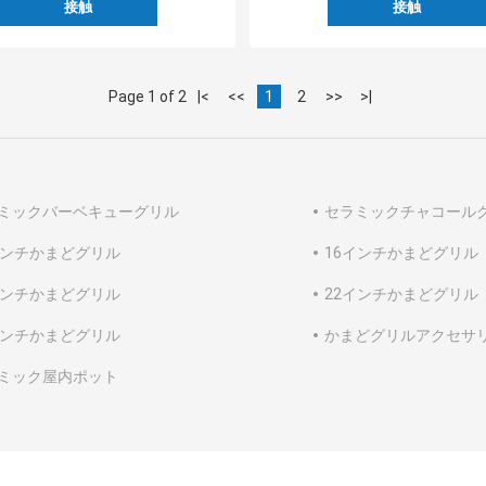
接触
接触
Page 1 of 2
|<
<<
1
2
>>
>|
ミックバーベキューグリル
セラミックチャコール
インチかまどグリル
16インチかまどグリル
インチかまどグリル
22インチかまどグリル
インチかまどグリル
かまどグリルアクセサ
ミック屋内ポット