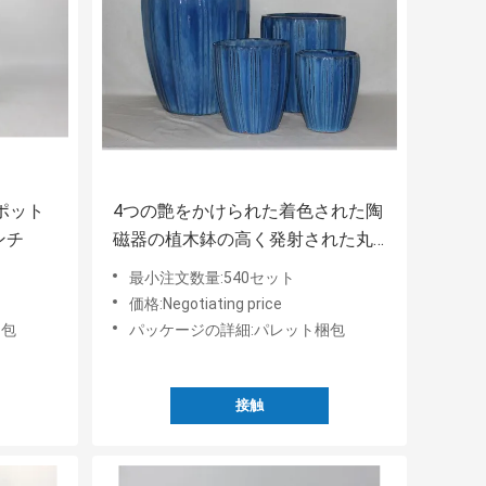
ポット
4つの艶をかけられた着色された陶
ンチ
磁器の植木鉢の高く発射された丸
型
最小注文数量:540セット
価格:Negotiating price
梱包
パッケージの詳細:パレット梱包
接触