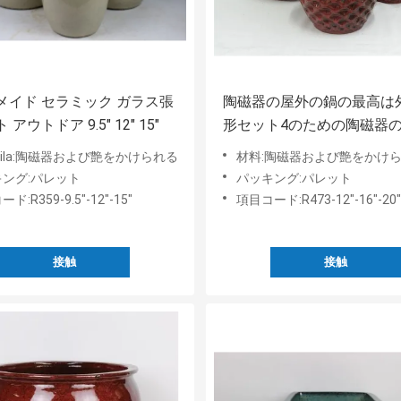
メイド セラミック ガラス張
陶磁器の屋外の鍋の最高は
アウトドア 9.5" 12" 15"
形セット4のための陶磁器
動させた
erila:陶磁器および艶をかけられる
材料:陶磁器および艶をかけ
ング:パレット
パッキング:パレット
ド:R359-9.5"-12"-15"
項目コード:R473-12"-16"-20"
接触
接触