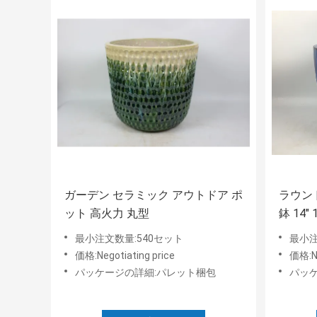
ガーデン セラミック アウトドア ポ
ラウン
ット 高火力 丸型
鉢 14"
ター 
最小注文数量:540セット
最小注
価格:Negotiating price
価格:Ne
パッケージの詳細:パレット梱包
パッ