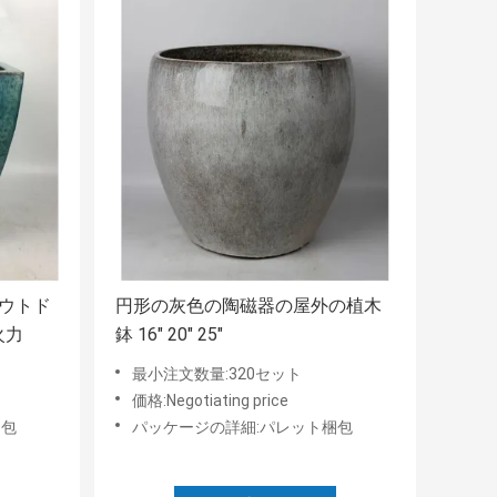
アウトド
円形の灰色の陶磁器の屋外の植木
火力
鉢 16" 20" 25"
最小注文数量:320セット
価格:Negotiating price
梱包
パッケージの詳細:パレット梱包