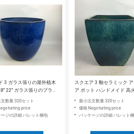
ド 3 ガラス張りの屋外植木
スクエア 3 釉セラミック 
 18" 22" ガラス張りのプラン
ア ポット ハンドメイド 高
ポット
文数量:320セット
最小注文数量:320セット
gotiating price
価格:Negotiating price
ケージの詳細:パレット梱包
パッケージの詳細:パレット