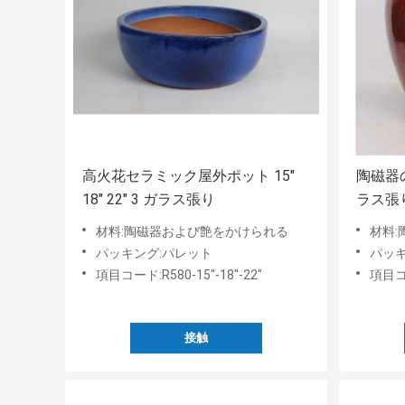
高火花セラミック屋外ポット 15"
陶磁器
18" 22" 3 ガラス張り
ラス張りの
材料:陶磁器および艶をかけられる
材料
パッキング:パレット
パッキ
項目コード:R580-15"-18"-22"
項目コー
接触