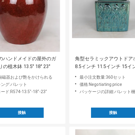
のハンドメイドの屋外のガ
角型セラミックアウトドア
植木鉢 13.5" 18" 23"
8.5インチ 11.5インチ 15イ
:陶磁器および艶をかけられる
最小注文数量:360セット
ング:パレット
価格:Negotiating price
ド:R574-13.5"-18"-23"
パッケージの詳細:パレット
接触
接触