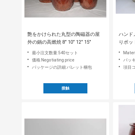
艶をかけられた丸型の陶磁器の屋
ハンド
外の鍋の高燃焼 8" 10" 12" 15"
りポット 
最小注文数量:540セット
Mat
価格:Negotiating price
パッキ
パッケージの詳細:パレット梱包
項目コー
接触