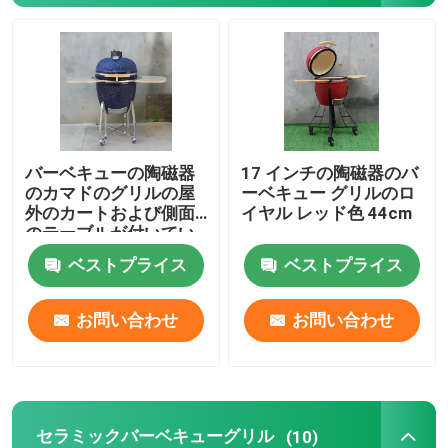
13インチかまどグリル
15インチかまどグリル
バーベキューの陶磁器
17 インチの陶磁器のバ
16インチかまどグリル
のカマドのグリルの屋
ーベキュー グリルのロ
外のカートおよび側面
イヤル レッド色 44cm
のテーブルが付いてい
18インチかまどグリル
る 22 インチの海軍色
ベストプライス
ベストプライス
20インチかまどグリル
お問い合わせ
お問い合わせ
22インチかまどグリル
かまどグリル 23インチ
セラミックバーベキューグリル
(10)