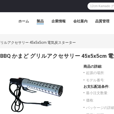
ホーム
製品
企業情報
会社案内
品質管理
グリルアクセサリー 45x5x5cm 電気炭スターター
BBQ かまど グリルアクセサリー 45x5x5cm
商品の詳細:
起源の場所:
モデル番号:
お支払配送条件:
最小注文数量:
価格:
パッケージの詳細