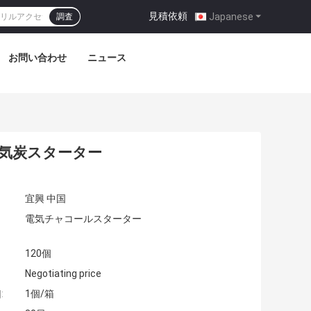
見積依頼
|
Japanese
調査
お問い合わせ
ニュース
 電気炭スターター
宜興 中国
電気チャコールスターター
120個
Negotiating price
:
1個/箱