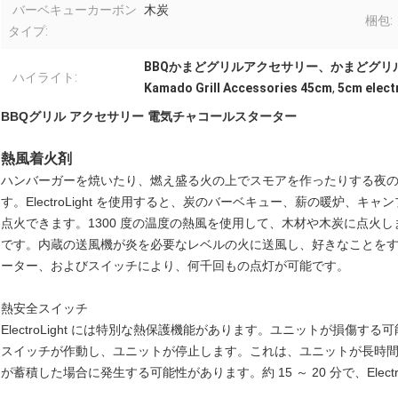
バーベキューカーボン
木炭
梱包:
タイプ:
BBQかまどグリルアクセサリー、かまどグリル
ハイライト:
Kamado Grill Accessories 45cm
,
5cm electr
BBQグリル アクセサリー 電気チャコールスターター
熱風着火剤
ハンバーガーを焼いたり、燃え盛る火の上でスモアを作ったりする夜の
す。ElectroLight を使用すると、炭のバーベキュー、薪の暖炉、キャ
点火できます。1300 度の温度の熱風を使用して、木材や木炭に点火し
です。内蔵の送風機が炎を必要なレベルの火に送風し、好きなことを
ーター、およびスイッチにより、何千回もの点灯が可能です。
熱安全スイッチ
ElectroLight には特別な熱保護機能があります。ユニットが損傷
スイッチが作動し、ユニットが停止します。これは、ユニットが長時
が蓄積した場合に発生する可能性があります。約 15 ～ 20 分で、Elect