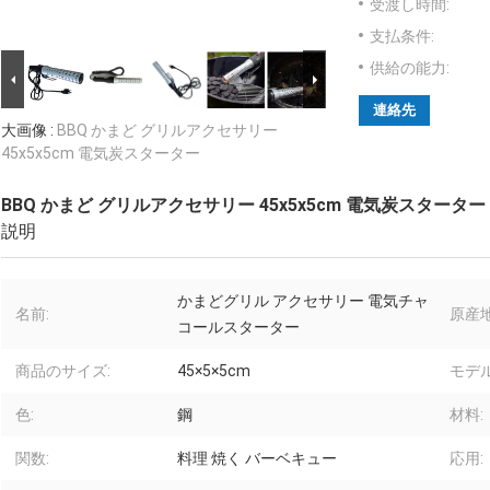
受渡し時間:
支払条件:
供給の能力:
連絡先
大画像 :
BBQ かまど グリルアクセサリー
45x5x5cm 電気炭スターター
BBQ かまど グリルアクセサリー 45x5x5cm 電気炭スターター
説明
かまどグリル アクセサリー 電気チャ
名前:
原産地
コールスターター
商品のサイズ:
45×5×5cm
モデル
色:
鋼
材料:
関数:
料理 焼く バーベキュー
応用: