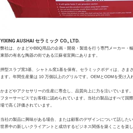
YIXING AUSHAI セラミック CO., LTD.
弊社は、かまどやBBQ用品の企画・開発・製造を行う専門メーカー・輸
東部の有名な陶器の街である江蘇省宜興にあります。
押型スラブ窯3基、シャトル窯1基を保有。セラミックボディは、さま
ます。年間生産量は 10 万個以上のグリルです。OEMとODMを受け入
かまどやアクセサリーの生産に専念し、品質向上に力を注いでいます
フターサービスでお客様に認められています。当社の製品はすべて国
場で高く評価されています。
当社の製品に興味がある場合、または顧客のデザインについて話した
世界中の新しいクライアントと成功するビジネス関係を築くことを楽