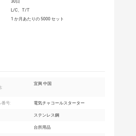
30日
L/C、T/T
1 か月あたりの 5000 セット
宜興 中国
:
番号:
電気チャコールスターター
ステンレス鋼
台所用品