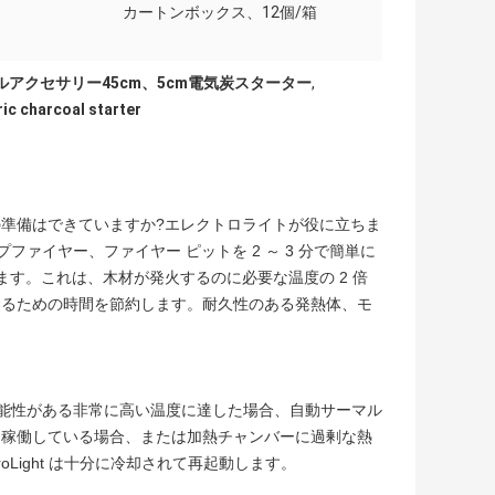
カートンボックス、12個/箱
アクセサリー45cm、5cm電気炭スターター
,
ic charcoal starter
準備はできていますか?エレクトロライトが役に立ちま
ンプファイヤー、ファイヤー ピットを 2 ～ 3 分で簡単に
ます。これは、木材が発火するのに必要な温度の 2 倍
するための時間を節約します。耐久性のある発熱体、モ
する可能性がある非常に高い温度に達した場合、自動サーマル
間稼働している場合、または加熱チャンバーに過剰な熱
roLight は十分に冷却されて再起動します。