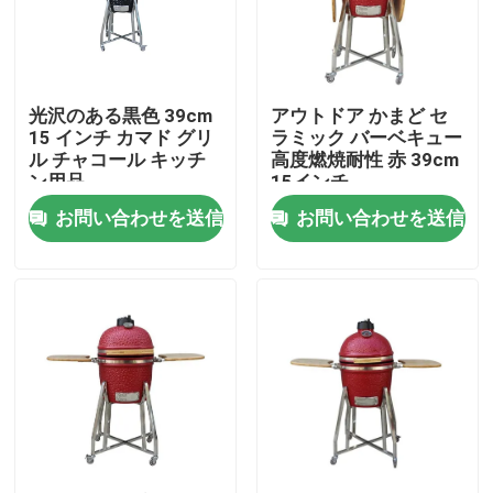
会社案内
光沢のある黒色 39cm
アウトドア かまど セ
品質管理
15 インチ カマド グリ
ラミック バーベキュー
ル チャコール キッチ
高度燃焼耐性 赤 39cm
ン用品
15インチ
お問い合わせ
お問い合わせを送信
お問い合わせを送信
ニュース
セラミックかまどグリル
セラミックバーベキューグリル
セラミックチャコールグリル