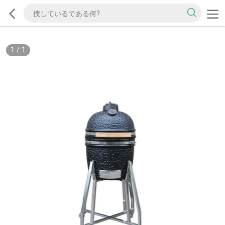
1
/
1