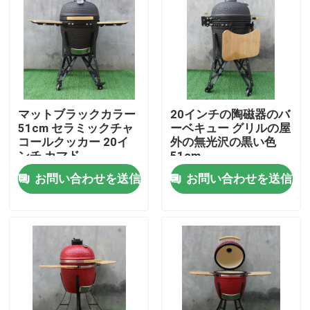
会社案内
品質管理
マットブラックカラー
20インチの陶磁器のバ
お問い合わせ
51cm セラミックチャ
ーベキュー グリルの屋
コールクッカー 20イ
外の無光沢の黒い色
ンチ カマド
51cm
ニュース
お問い合わせを送信
お問い合わせを送信
セラミックかまどグリル
セラミックバーベキューグリル
セラミックチャコールグリル