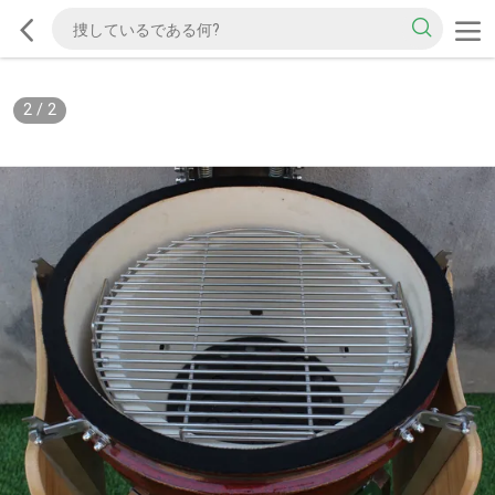
2
/
2