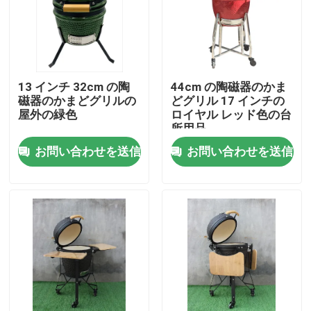
会社案内
品質管理
13 インチ 32cm の陶
44cm の陶磁器のかま
磁器のかまどグリルの
どグリル 17 インチの
屋外の緑色
ロイヤル レッド色の台
お問い合わせ
所用品
お問い合わせを送信
お問い合わせを送信
ニュース
セラミックかまどグリル
セラミックバーベキューグリル
セラミックチャコールグリル