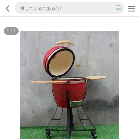
1
/
1