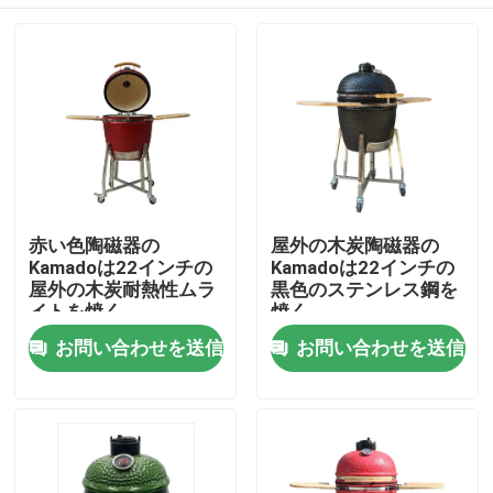
赤い色陶磁器の
屋外の木炭陶磁器の
Kamadoは22インチの
Kamadoは22インチの
屋外の木炭耐熱性ムラ
黒色のステンレス鋼を
イトを焼く
焼く
ホーム
お問い合わせを送信
お問い合わせを送信
製品
企業情報