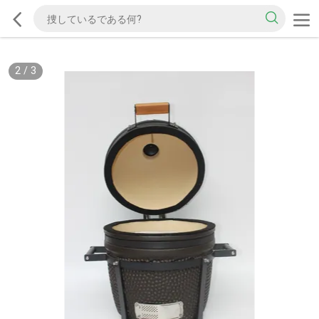
2
/
3